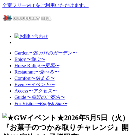
全室フリーwi-fiをご利用いただけます。
Garden
〜20万坪のガーデン〜
Enjoy
〜遊ぶ〜
Horse Riding
〜乗馬〜
Restaurant
〜食べる〜
Comfort
〜泊まる〜
Event
〜イベント〜
Access
〜アクセス〜
Guide
〜施設のご案内〜
For Visitor
〜English Site〜