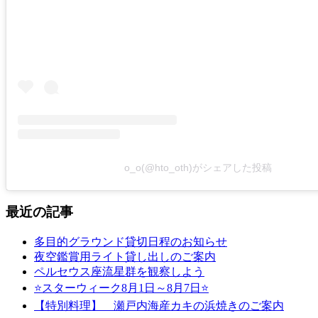
o_o(@hto_oth)がシェアした投稿
最近の記事
多目的グラウンド貸切日程のお知らせ
夜空鑑賞用ライト貸し出しのご案内
ペルセウス座流星群を観察しよう
⭐スターウィーク8月1日～8月7日⭐
【特別料理】 瀬戸内海産カキの浜焼きのご案内