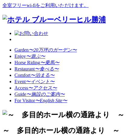
全室フリーwi-fiをご利用いただけます。
Garden
〜20万坪のガーデン〜
Enjoy
〜遊ぶ〜
Horse Riding
〜乗馬〜
Restaurant
〜食べる〜
Comfort
〜泊まる〜
Event
〜イベント〜
Access
〜アクセス〜
Guide
〜施設のご案内〜
For Visitor
〜English Site〜
～ 多目的ホール横の通路より ～