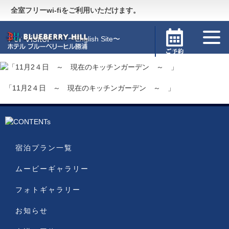
Guide
〜施設のご案内〜
全室フリーwi-fiをご利用いただけます。
For Visitor
〜English Site〜
「11月2４日 ～ 現在のキッチンガーデン ～ 」
宿泊プラン一覧
ムービーギャラリー
フォトギャラリー
お知らせ