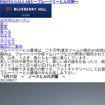
PHOTO GALLARY
〜ブルーベリーヒル日和〜
20万坪のガーデン
遊ぶ
乗馬
食べる
泊まる
イベント
アクセス
施設のご案内
ブルーベリーヒル勝浦は、二十万坪(東京ドーム13個分)の自
園内は、ブルーベリーや様々なハーブなどの野菜が栽培されて
馬、山羊、うさぎ、鳥たちも一緒に暮らしています。
美しい夕日や星空が見れたり、新しい命の誕生があったり、絶
ダイナミックに日々繰り広げられています。
ここで体験できる魅力の数々を、フォトギャラリーにしてお届
ブルーベリーヒル勝浦の今をお楽しみ下さい。
「8月27日 ～ ノースヒルの夕陽 ～
2013/08/27