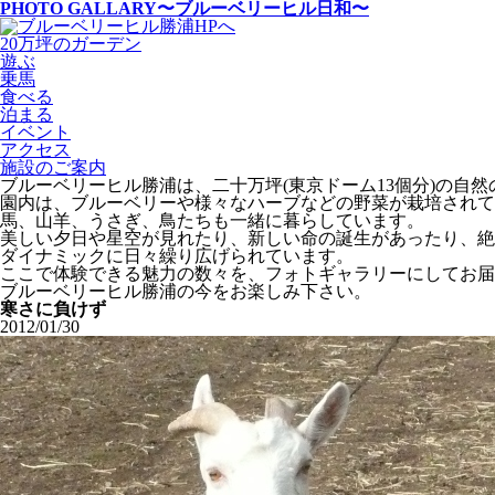
PHOTO GALLARY
〜ブルーベリーヒル日和〜
20万坪のガーデン
遊ぶ
乗馬
食べる
泊まる
イベント
アクセス
施設のご案内
ブルーベリーヒル勝浦は、二十万坪(東京ドーム13個分)の自
園内は、ブルーベリーや様々なハーブなどの野菜が栽培されて
馬、山羊、うさぎ、鳥たちも一緒に暮らしています。
美しい夕日や星空が見れたり、新しい命の誕生があったり、絶
ダイナミックに日々繰り広げられています。
ここで体験できる魅力の数々を、フォトギャラリーにしてお届
ブルーベリーヒル勝浦の今をお楽しみ下さい。
寒さに負けず
2012/01/30