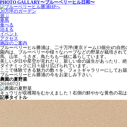
PHOTO GALLARY
〜ブルーベリーヒル日和〜
20万坪のガーデン
遊ぶ
乗馬
食べる
泊まる
イベント
アクセス
施設のご案内
ブルーベリーヒル勝浦は、二十万坪(東京ドーム13個分)の自
園内は、ブルーベリーや様々なハーブなどの野菜が栽培されて
馬、山羊、うさぎ、鳥たちも一緒に暮らしています。
美しい夕日や星空が見れたり、新しい命の誕生があったり、絶
ダイナミックに日々繰り広げられています。
ここで体験できる魅力の数々を、フォトギャラリーにしてお届
ブルーベリーヒル勝浦の今をお楽しみ下さい。
農園の夏野菜
2010/07/21
キュウリが収穫期をむかえました！右側の鮮やかな黄色の花は
記事タイトル